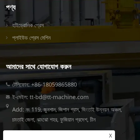
পণ্য
হাইড্রোলিক প্রেস
প্লাইউড প্রেস মেশিন
আমাদের সাথে যোগাযোগ করুন
টেলিফোন: +86-18059865880
ই-মেইল: tt-bd@tt-machine.com
Add: নং 119, জুনশান, জিশান গ্রাম, জিংতাই উন্নয়ন অঞ্চল,
চাংতাই ​​জেলা, ঝাংঝো শহর, ফুজিয়ান প্রদেশ, চীন
X