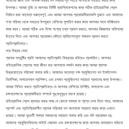
আমাদের জ্ঞানী এবং অভিজ্ঞ বিক্রয় দল বিক্রয়-পূর্ব পর্যায়ে আপনাকে সহায়তা করার জন্য
উপলব্ধ। আমরা বুঝি যে আপনার নির্দিষ্ট অ্যাপ্লিকেশনের জন্য সঠিক হাইড্রোলিক প্রেস
নির্বাচন করা অত্যন্ত গুরুত্বপূর্ণ, এবং আমরা আপনার প্রয়োজনীয়তাগুলি বুঝতে এবং আমাদের
পণ্য পরিসর থেকে সবচেয়ে উপযুক্ত মেশিনের সুপারিশ করার জন্য আপনার সাথে ঘনিষ্ঠভাবে
কাজ করব। আমরা সঠিক এবং বিশদ পণ্যের তথ্য প্রদান করতে, আপনার জিজ্ঞাসার অবিলম্বে
উত্তর দিতে এবং আপনার প্রয়োজন মেটাতে ব্যক্তিগতকৃত সমাধান প্রদান করতে
প্রতিশ্রুতিবদ্ধ।
পরে বিক্রয় সেবা:
গ্রাহক সন্তুষ্টির প্রতি আমাদের প্রতিশ্রুতি বিক্রয়ের বাইরেও প্রসারিত। আপনার
হাইড্রোলিক প্রেসের সারা জীবন ধরে আপনাকে সমর্থন করার জন্য আমরা ব্যাপক
বিক্রয়োত্তর পরিষেবা অফার করি। আমাদের অত্যন্ত দক্ষ প্রযুক্তিগত দল ইনস্টলেশন
নির্দেশিকা, অপারেশনাল প্রশিক্ষণ, এবং চলমান প্রযুক্তিগত সহায়তা প্রদানের জন্য উপলব্ধ।
আমরা নিশ্চিত করতে প্রতিশ্রুতিবদ্ধ যে আপনার মেশিনের বৈশিষ্ট্য, অপারেশন এবং
রক্ষণাবেক্ষণের প্রয়োজনীয়তা সম্পর্কে পুঙ্খানুপুঙ্খ ধারণা রয়েছে।
হাইড্রোলিক প্রেস ব্যবহার করার সময় যে কোনো সমস্যা বা প্রশ্ন দেখা দিতে পারে, আমাদের
প্রম্পট এবং প্রতিক্রিয়াশীল গ্রাহক পরিষেবা দল আপনাকে সহায়তা করার জন্য এখানে
রয়েছে। আমরা দূরবর্তী সমস্যা সমাধানের সহায়তা অফার করি এবং যদি প্রয়োজন হয়,
আমাদের প্রযুক্তিবিদদের সাইটে মেরামত এবং রক্ষণাবেক্ষণের জন্য আপনার অবস্থানে পাঠানো