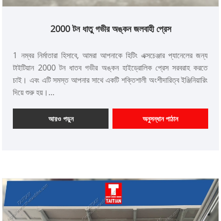
2000 টন ধাতু গভীর অঙ্কন জলবাহী প্রেস
1 নম্বর নির্মাতারা হিসাবে, আমরা আপনাকে হিটিং এক্সচেঞ্জার প্যানেলের জন্য
টাইটিয়ান 2000 টন ধাতব গভীর অঙ্কন হাইড্রোলিক প্রেস সরবরাহ করতে
চাই। এবং এটি সমস্ত আপনার সাথে একটি শক্তিশালী অংশীদারিত্ব ইঞ্জিনিয়ারিং
দিয়ে শুরু হয়।
আইটেম নং: টিটি-এলএম 2000 টি/এলএস
অর্থ প্রদান: টি/টি, এল/সি
আরও পড়ুন
অনুসন্ধান পাঠান
পণ্য উত্স: চীন
রঙ: গ্রাহকের প্রয়োজনীয়তা অনুযায়ী
শিপিং পোর্ট: জিয়ামেন
ন্যূনতম অর্ডার: 1 সেট
নেতৃত্বের সময়: প্রায় 4 মাস
উপাদান: পিএলসি-সিমেন্স মিতসুবিশি
এইচএমআই-সিমেন্স এবং ওয়েইনভিউ