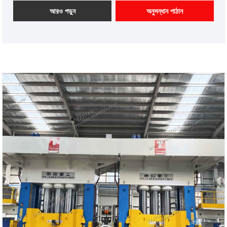
পেমেন্ট: T/T, L/C
আরও পড়ুন
অনুসন্ধান পাঠান
পণ্যের উত্স: চীন
রঙ: গ্রাহকের প্রয়োজন অনুযায়ী
শিপিং পোর্ট: কিংডাও, সাংহাই
ন্যূনতম অর্ডার: 1 সেট
লিড টাইম: প্রায় 4 মাস