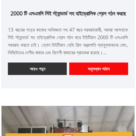
2000 টি এসএমসি সিই স্ট্যান্ডার্ড সহ হাইড্রোলিক প্রেস গঠন করছে
13 বছরের গড়ের কাজের অভিজ্ঞতা সহ 47 বছর সরবরাহকারী, আমরা আপনাকে
সিই স্ট্যান্ডার্ড সহ হাইড্রোলিক প্রেস গঠন করে টাইটিয়ান 2000 টি এসএমসি
সরবরাহ করতে চাই। হেনান টাইটিয়ান হেভি শিল্প যন্ত্রপাতি ম্যানুফ্যাকচার কোং,
লিমিটেডের দেশীয় বাজার এবং বিদেশী বাজারের গ্রাহকরা রয়েছে।
আইটেম নং: টিটি-এলএম 2000 টি
অর্থ প্রদান: টি/টি, এল/সি
আরও পড়ুন
অনুসন্ধান পাঠান
পণ্য উত্স: চীন
রঙ: গ্রাহকের প্রয়োজনীয়তা অনুযায়ী
শিপিং পোর্ট: জিয়ামেন, ফুজিয়ান প্রদেশ
ন্যূনতম অর্ডার: 1 সেট
নেতৃত্বের সময়: 4 মাস