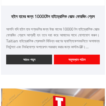
হুইল হাবের জন্য 10000টন হাইড্রোলিক কোল্ড ফোরজিং প্রেস
আপনি যদি হুইল হাব পণ্যগুলির জন্য উচ্চ মানের 10000 টন হাইড্রোলিক কোল্ড
ফোরজিং প্রেসে আগ্রহী হন তবে দয়া করে আমাদের সাথে যোগাযোগ করুন।
Taitian হাইড্রোলিক প্রেসগুলি বিভিন্ন ধরণের অ্যাপ্লিকেশনগুলিতে অসামান্য
নির্ভুলতা এবং নির্ভরযোগ্য অপারেশন সরবরাহ করার জন্য কাস্টম-বিল্ট।
আইটেম নম্বর: TT-LM10000T
পেমেন্ট: T/T, L/C
আরও পড়ুন
অনুসন্ধান পাঠান
পণ্যের উত্স: চীন
রঙ: গ্রাহকের প্রয়োজন অনুযায়ী
শিপিং পোর্ট: কিংডাও, সাংহাই
ন্যূনতম অর্ডার: 1 সেট
লিড টাইম: প্রায় 8 মাস