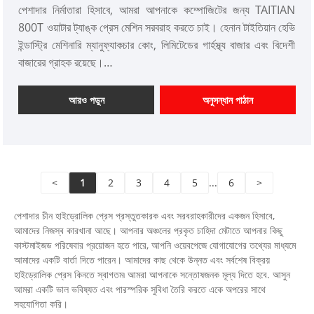
পেশাদার নির্মাতারা হিসাবে, আমরা আপনাকে কম্পোজিটের জন্য TAITIAN
800T ওয়াটার ট্যাঙ্ক প্রেস মেশিন সরবরাহ করতে চাই। হেনান টাইতিয়ান হেভি
ইন্ডাস্ট্রি মেশিনারি ম্যানুফ্যাকচার কোং, লিমিটেডের গার্হস্থ্য বাজার এবং বিদেশী
বাজারের গ্রাহক রয়েছে।
আইটেম নম্বর: TT-LM800T
পেমেন্ট: T/T, L/C
আরও পড়ুন
অনুসন্ধান পাঠান
পণ্যের উত্স: চীন
রঙ: গ্রাহকের প্রয়োজন অনুযায়ী
শিপিং পোর্ট: কিংডাও, সাংহাই
ন্যূনতম অর্ডার: 1 সেট
<
1
2
3
4
5
...
6
>
লিড সময়: 4-5 মাস
পেশাদার চীন হাইড্রোলিক প্রেস প্রস্তুতকারক এবং সরবরাহকারীদের একজন হিসাবে,
আমাদের নিজস্ব কারখানা আছে। আপনার অঞ্চলের প্রকৃত চাহিদা মেটাতে আপনার কিছু
কাস্টমাইজড পরিষেবার প্রয়োজন হতে পারে, আপনি ওয়েবপেজে যোগাযোগের তথ্যের মাধ্যমে
আমাদের একটি বার্তা দিতে পারেন। আমাদের কাছ থেকে উন্নত এবং সর্বশেষ বিক্রয়
হাইড্রোলিক প্রেস কিনতে স্বাগতম৷ আমরা আপনাকে সন্তোষজনক মূল্য দিতে হবে. আসুন
আমরা একটি ভাল ভবিষ্যত এবং পারস্পরিক সুবিধা তৈরি করতে একে অপরের সাথে
সহযোগিতা করি।