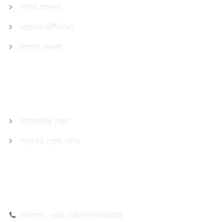
পণ্যের আবেদন
আমাদের সার্টিফিকেট
উৎপাদন সরঞ্জাম
পণ্য
হাইড্রোলিক প্রেস
প্লাইউড প্রেস মেশিন
আমাদের সাথে যোগাযোগ করুন
টেলিফোন: +86-18059865880