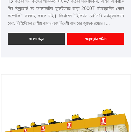
13 বছরের গড় কাজের অভিজ্ঞতা সহ 47 বছরের সরবরাহকারী, আমরা আপনাকে
সিই স্ট্যান্ডার্ড সহ অটোমোটিভ ইন্টেরিয়রের জন্য 2000T হাইড্রোলিক প্রেস
কম্পোজিট সরবরাহ করতে চাই। জিয়ামেন টাইতিয়ান মেশিনারি ম্যানুফ্যাকচার
কোং, লিমিটেডের দেশীয় বাজার এবং বিদেশী বাজারের গ্রাহক রয়েছে।
আইটেম নম্বর: TT-LM2500T
পেমেন্ট: T/T, L/C
আরও পড়ুন
অনুসন্ধান পাঠান
পণ্যের উত্স: চীন
রঙ: গ্রাহকের প্রয়োজন অনুযায়ী
শিপিং পোর্ট: জিয়ামেন
ন্যূনতম অর্ডার: 1 সেট
লিড সময়: 3-4 মাস