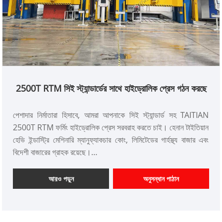
2500T RTM সিই স্ট্যান্ডার্ডের সাথে হাইড্রোলিক প্রেস গঠন করছে
পেশাদার নির্মাতারা হিসাবে, আমরা আপনাকে সিই স্ট্যান্ডার্ড সহ TAITIAN
2500T RTM ফর্মিং হাইড্রোলিক প্রেস সরবরাহ করতে চাই। হেনান টাইতিয়ান
হেভি ইন্ডাস্ট্রি মেশিনারি ম্যানুফ্যাকচার কোং, লিমিটেডের গার্হস্থ্য বাজার এবং
বিদেশী বাজারের গ্রাহক রয়েছে।
আইটেম নম্বর: TT-LM2500T
পেমেন্ট: T/T, L/C
আরও পড়ুন
অনুসন্ধান পাঠান
পণ্যের উত্স: চীন
রঙ: গ্রাহকের প্রয়োজন অনুযায়ী
শিপিং পোর্ট: কিংডাও, সাংহাই