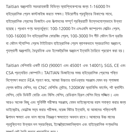
Taitian যন্ত্রপাতি সরবরাহকারী বিভিন্ন অ্যাপ্লিকেশনের জন্য 1-16000 টন
হাইড্রোলিক প্রেস কাস্টমাইজ করতে সক্ষম। ইউরোপীয় প্রযুক্তির বিকাশের সাথে,
হাইড্রোলিক প্রেসের ডিজাইন এবং উত্পাদনের সম্পূর্ণ প্রক্রিয়াটি উল্লেখযোগ্যভাবে উন্নত
হয়েছে। প্রধান পণ্য অন্তর্ভুক্ত: 100-12000 টন এসএমসি কম্প্রেশন মোল্ডিং প্রেস,
100-16000 টন হাইড্রোলিক ফোরজিং প্রেস, 100-3000 টন শীট মেটাল ডিপ ড্রয়িং
বা মেটাল স্ট্যাম্পিং প্রেস৷ টাইতিয়ান হাইড্রোলিক প্রেস ব্যাপকভাবে স্বয়ংচালিত যন্ত্রাংশ,
গৃহস্থালী যন্ত্রপাতি, বৈদ্যুতিক এবং ইলেকট্রনিক যন্ত্রাংশ ইত্যাদি তৈরিতে প্রয়োগ করা হয়।
Taitian মেশিনারি একটি ISO (90001 এবং 45001 এবং 14001), SGS, CE এবং
CSA প্রত্যয়িত কোম্পানি। TAITIAN ডিজাইনের সময় হাইড্রোলিক প্রেসের শক্তি
বিশ্লেষণ করতে FEA গ্রহণ করে, আমরা উচ্চতর হার্ডওয়্যার সরঞ্জাম যেমন বড় প্লাজমা
ফ্লেম কাটার মেশিন, বড় CNC মেশিনিং সেন্টার, 1200KW অ্যানিলিং ফার্নেস, শট ব্লাস্টিং
মেশিন, হেভি ডিউটি ​​বোরিং এবং মিলিং মেশিন, রেডিয়াল ড্রিল মেশিন দিয়ে সজ্জিত। এবং
আরও অনেক কিছু এবং সুনির্দিষ্ট পরীক্ষার সরঞ্জাম, যেমন ভাইব্রেশনের বয়স শনাক্ত করার জন্য
ভাইব্রেটর, ভোল্টেজ সহ্য করার পরীক্ষক, নয়েজ মিটার ইত্যাদি, যা আমাদের শক্তিশালী
উত্পাদন ক্ষমতা এবং ভাল মানের নিয়ন্ত্রণ ক্ষমতাতে অবদান রাখে। আমাদের উচ্চ মানের
প্রযুক্তিগত উন্নয়ন দল স্বয়ংক্রিয়, ইলেক্ট্রোমেকানিক্যাল এবং হাইড্রোলিক পণ্যগুলির
সম্পূর্ণ সেট তৈরি করতে প্ররোচিত করে।