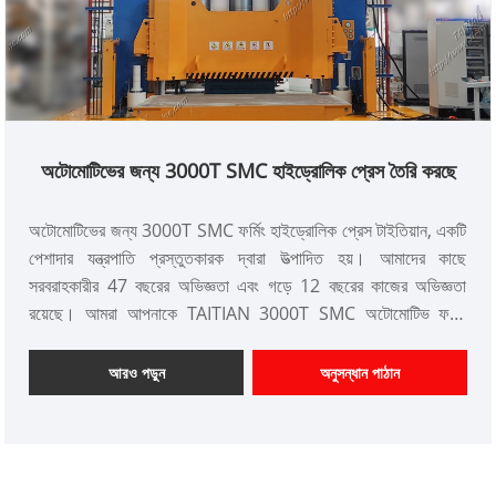
অটোমোটিভের জন্য 3000T SMC হাইড্রোলিক প্রেস তৈরি করছে
অটোমোটিভের জন্য 3000T SMC ফর্মিং হাইড্রোলিক প্রেস টাইতিয়ান, একটি
পেশাদার যন্ত্রপাতি প্রস্তুতকারক দ্বারা উত্পাদিত হয়। আমাদের কাছে
সরবরাহকারীর 47 বছরের অভিজ্ঞতা এবং গড়ে 12 বছরের কাজের অভিজ্ঞতা
রয়েছে। আমরা আপনাকে TAITIAN 3000T SMC অটোমোটিভ ফর্মিং
হাইড্রোলিক প্রেস সরবরাহ করতে ইচ্ছুক যা সিই মান পূরণ করে। Xiamen
Taitian মেশিনারি ম্যানুফ্যাকচারিং কোং, লিমিটেডের দেশীয় বাজার এবং বিদেশী
আরও পড়ুন
অনুসন্ধান পাঠান
বাজারে গ্রাহক রয়েছে।
আইটেম নম্বর: TT-LM3000T
পেমেন্ট: T/T, L/C
পণ্যের উত্স: চীন