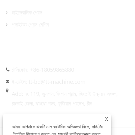
হাইড্রোলিক প্রেস
প্লাইউড প্রেস মেশিন
আমাদের সাথে যোগাযোগ করুন
টেলিফোন: +86-18059865880
ই-মেইল: tt-bd@tt-machine.com
Add: নং 119, জুনশান, জিশান গ্রাম, জিংতাই উন্নয়ন অঞ্চল,
চাংতাই ​​জেলা, ঝাংঝো শহর, ফুজিয়ান প্রদেশ, চীন
X
আমরা আপনাকে একটি ভাল ব্রাউজিং অভিজ্ঞতা দিতে, সাইটের
ট্র্যাফিক বিশ্লেষণ করতে এবং সামগ্রী ব্যক্তিগতকৃত করতে