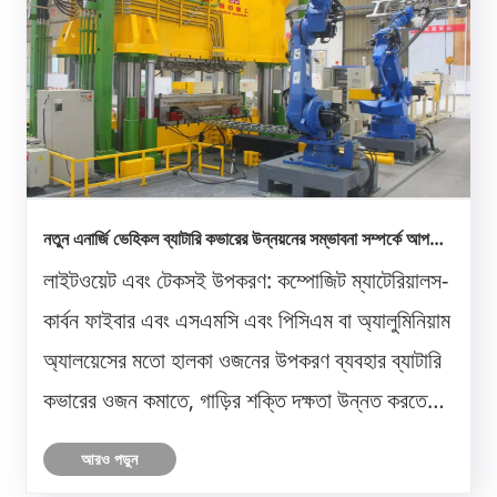
নতুন এনার্জি ভেহিকল ব্যাটারি কভারের উন্নয়নের সম্ভাবনা সম্পর্কে আপনি
কী মনে করেন?
লাইটওয়েট এবং টেকসই উপকরণ: কম্পোজিট ম্যাটেরিয়ালস-
কার্বন ফাইবার এবং এসএমসি এবং পিসিএম বা অ্যালুমিনিয়াম
অ্যালয়েসের মতো হালকা ওজনের উপকরণ ব্যবহার ব্যাটারি
কভারের ওজন কমাতে, গাড়ির শক্তি দক্ষতা উন্নত করতে
এবং এর ড্রাইভিং পরিসীমা বাড়াতে সাহায্য করতে পারে।
আরও পড়ুন
চরম তাপমাত্রা, কম্পন এবং বাহ্যিক প্রভাবের এক্......