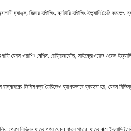
বালানী ট্যাঙ্ক, ফিল্টার হাউজিং, ব্যাটারি হাউজিং ইত্যাদি তৈরি করতে
্ত্রপাতি যেমন ওয়াশিং মেশিন, রেফ্রিজারেটর, মাইক্রোওয়েভ ওভেন ইত্যাদি
্রেস রান্নাঘরের জিনিসপত্র তৈরিতেও ব্যাপকভাবে ব্যবহৃত হয়, যেমন বিভি
োলিক প্রেস বিভিন্ন ধাতব পণ্য যেমন ধাতব পাত্র, ধাতব বাক্স ইত্যাদি 