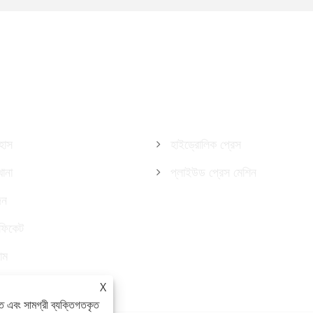
্কে
পণ্য
হাস
হাইড্রোলিক প্রেস
ানা
প্লাইউড প্রেস মেশিন
দন
িফিকেট
াম
X
ে এবং সামগ্রী ব্যক্তিগতকৃত