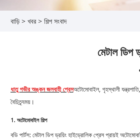
বাড়ি
>
খবর
>
শিল্প সংবাদ
মেটাল ডিপ ড্
ধাতু গভীর অঙ্কন জলবাহী প্রেস
অটোমোবাইল, গৃহস্থালী যন্ত্রপাতি,
বৈচিত্র্যময়।
1. অটোমোবাইল শিল্প
বডি পার্টস: মেটাল ডিপ ড্রয়িং হাইড্রোলিক প্রেস প্রায়ই অটোমোব