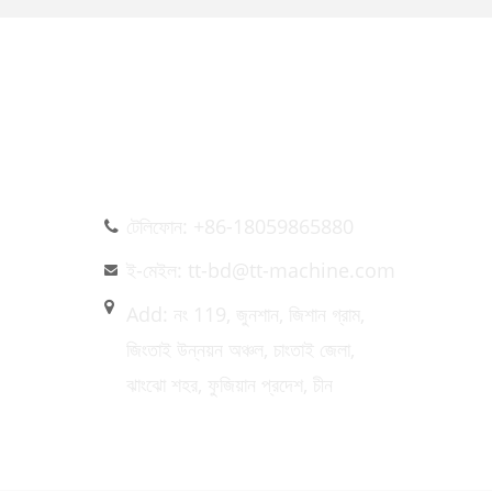
আমাদের সাথে যোগাযোগ করুন
টেলিফোন: +86-18059865880
ই-মেইল: tt-bd@tt-machine.com
Add: নং 119, জুনশান, জিশান গ্রাম,
জিংতাই উন্নয়ন অঞ্চল, চাংতাই ​​জেলা,
ঝাংঝো শহর, ফুজিয়ান প্রদেশ, চীন