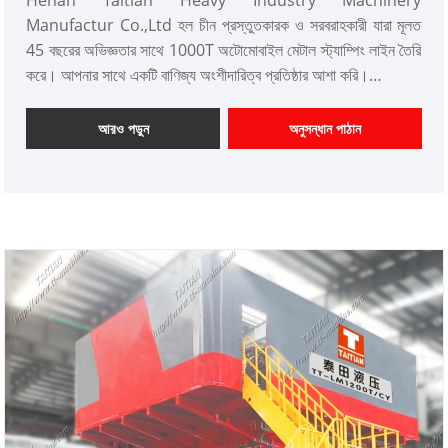
Manufactur Co.,Ltd হল চীন প্রস্তুতকারক ও সরবরাহকারী যারা মূলত
45 বছরের অভিজ্ঞতার সাথে 1000T অটোমোবাইল মেটাল স্ট্যাম্পিং লাইন তৈরি
করে। আপনার সাথে একটি বাণিজ্য অংশীদারিত্ব প্রতিষ্ঠার আশা করি।
আইটেম নম্বর: TT-LM1000T/CY
পেমেন্ট: T/T, L/C
আরও পড়ুন
অনুসন্ধান পাঠান
পণ্যের উত্স: চীন
রঙ: গ্রাহকের প্রয়োজন অনুযায়ী
শিপিং পোর্ট: কিংডাও বন্দর, লিয়ানিউঙ্গাং বন্দর
ন্যূনতম অর্ডার: 1 সেট
লিড সময়: প্রায় 4-5 মাস