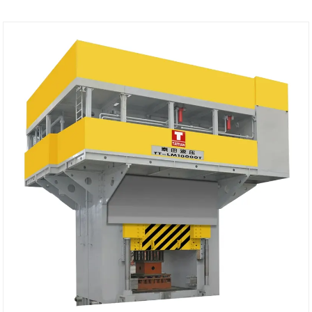
ন্যূনতম অর্ডার: 1 সেট
লিড সময়: 4-5 মাস