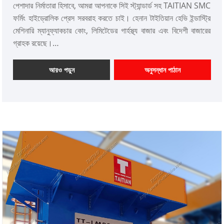
পেশাদার নির্মাতারা হিসাবে, আমরা আপনাকে সিই স্ট্যান্ডার্ড সহ TAITIAN SMC
ফর্মিং হাইড্রোলিক প্রেস সরবরাহ করতে চাই। হেনান টাইতিয়ান হেভি ইন্ডাস্ট্রি
মেশিনারি ম্যানুফ্যাকচার কোং, লিমিটেডের গার্হস্থ্য বাজার এবং বিদেশী বাজারের
গ্রাহক রয়েছে।
আইটেম নম্বর: TT-LM4000T
পেমেন্ট: T/T, L/C
আরও পড়ুন
অনুসন্ধান পাঠান
পণ্যের উত্স: চীন
রঙ: গ্রাহকের প্রয়োজন অনুযায়ী
শিপিং পোর্ট: কিংডাও, সাংহাই
ন্যূনতম অর্ডার: 1 সেট
লিড সময়: 4-5 মাস