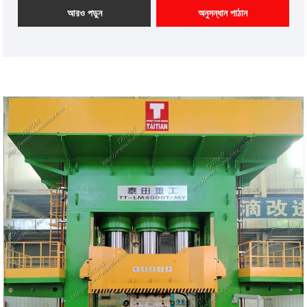
পণ্য উত্স: চীন
আরও পড়ুন
অনুসন্ধান পাঠান
শিপিং পোর্ট: কিংদাও, সাংহাই
আমার আদেশ: 1
নেতৃত্বের সময়: 4-5 মাস