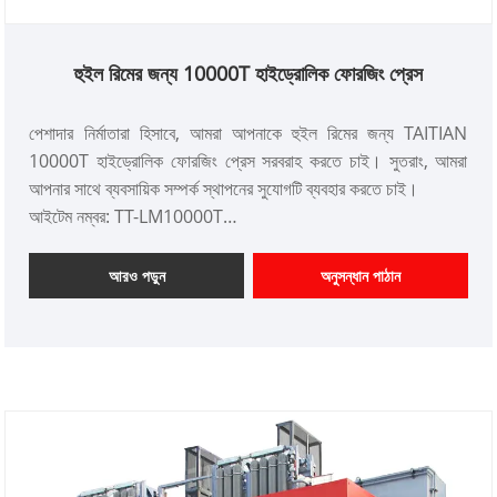
হুইল রিমের জন্য 10000T হাইড্রোলিক ফোরজিং প্রেস
পেশাদার নির্মাতারা হিসাবে, আমরা আপনাকে হুইল রিমের জন্য TAITIAN
10000T হাইড্রোলিক ফোরজিং প্রেস সরবরাহ করতে চাই। সুতরাং, আমরা
আপনার সাথে ব্যবসায়িক সম্পর্ক স্থাপনের সুযোগটি ব্যবহার করতে চাই।
আইটেম নম্বর: TT-LM10000T
পেমেন্ট: T/T, L/C
পণ্যের উত্স: চীন
আরও পড়ুন
অনুসন্ধান পাঠান
রঙ: গ্রাহকের প্রয়োজন অনুযায়ী
শিপিং পোর্ট: কিংডাও, সাংহাই
ন্যূনতম অর্ডার: 1 সেট
লিড টাইম: প্রায় 8 মাস