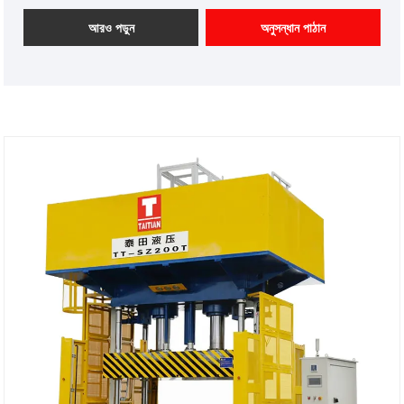
আইটেম নম্বর: TT-LM2500T
পেমেন্ট: T/T, L/C
আরও পড়ুন
অনুসন্ধান পাঠান
পণ্যের উত্স: চীন
রঙ: গ্রাহকের প্রয়োজন অনুযায়ী
শিপিং পোর্ট: কিংডাও, সাংহাই
ন্যূনতম অর্ডার: 1 সেট
লিড সময়: 4-5 মাস