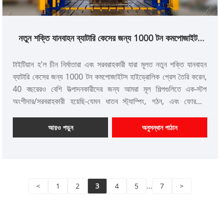
নতুন শক্তি যানবাহন ব্যাটারি কেসের জন্য 1000 টন কমপোজাইটস
হাইড্রোলিক প্রেস
টাইটিয়ান হ'ল চীন নির্মাতারা এবং সরবরাহকারী যারা মূলত নতুন শক্তি যানবাহন
ব্যাটারি কেসের জন্য 1000 টন কমপোজাইটস হাইড্রোলিক প্রেস তৈরি করেন,
40 বছরেরও বেশি উত্পাদনকারীদের জন্য আমরা মূল শিল্পগুলিতে এক-স্টপ
অংশীদার/সরবরাহকারী হয়েছি-যেমন ধাতব স্ট্যাম্পিং, গঠন, এবং ফোরজিং,
পাশাপাশি ইস্পাত, আলুমিনাম এবং অন্যান্য নির্মান ধাতু প্রযোজনা। আমাদের
24/7 পরিষেবাদি সহ, আমরা আউটপুট সর্বাধিক করতে আপনার যন্ত্রপাতি
আরও পড়ুন
অনুসন্ধান পাঠান
কর্মক্ষমতা উন্নত করতে প্রতিশ্রুতিবদ্ধ।
আইটেম নং: টিটি-এলএম 1000 টি
অর্থ প্রদান: টি/টি, এল/সি
পণ্য উত্স: চীন
<
1
2
3
4
5
...
7
>
রঙ: গ্রাহকের প্রয়োজনীয়তা অনুযায়ী
শিপিং পোর্ট: কিংদাও, সাংহাই
ন্যূনতম অর্ডার: 1 সেট