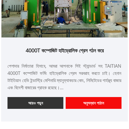
4000T কম্পোজিট হাইড্রোলিক প্রেস গঠন করে
পেশাদার নির্মাতারা হিসাবে, আমরা আপনাকে সিই স্ট্যান্ডার্ড সহ TAITIAN
4000T কম্পোজিট ফর্মিং হাইড্রোলিক প্রেস সরবরাহ করতে চাই। হেনান
টাইতিয়ান হেভি ইন্ডাস্ট্রি মেশিনারি ম্যানুফ্যাকচার কোং, লিমিটেডের গার্হস্থ্য বাজার
এবং বিদেশী বাজারের গ্রাহক রয়েছে।
আইটেম নম্বর: TT-LM2500T
পেমেন্ট: T/T, L/C
আরও পড়ুন
অনুসন্ধান পাঠান
পণ্যের উত্স: চীন
রঙ: গ্রাহকের প্রয়োজন অনুযায়ী
শিপিং পোর্ট: কিংডাও, সাংহাই