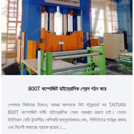
800T কম্পোজিট হাইড্রোলিক প্রেস গঠন করে
পেশাদার নির্মাতারা হিসাবে, আমরা আপনাকে সিই স্ট্যান্ডার্ড সহ TAITIAN
800T কম্পোজিট ফর্মিং হাইড্রোলিক প্রেস সরবরাহ করতে চাই। হেনান
টাইতিয়ান হেভি ইন্ডাস্ট্রি মেশিনারি ম্যানুফ্যাকচার কোং, লিমিটেডের গার্হস্থ্য বাজার
এবং বিদেশী বাজারের গ্রাহক রয়েছে।