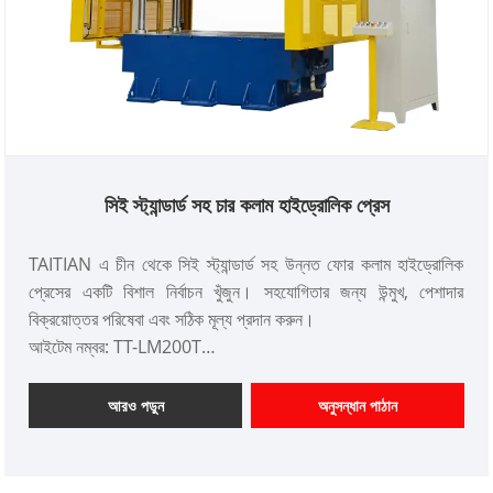
সিই স্ট্যান্ডার্ড সহ চার কলাম হাইড্রোলিক প্রেস
TAITIAN এ চীন থেকে সিই স্ট্যান্ডার্ড সহ উন্নত ফোর কলাম হাইড্রোলিক
প্রেসের একটি বিশাল নির্বাচন খুঁজুন। সহযোগিতার জন্য উন্মুখ, পেশাদার
বিক্রয়োত্তর পরিষেবা এবং সঠিক মূল্য প্রদান করুন।
আইটেম নম্বর: TT-LM200T
পেমেন্ট: T/T, L/C
পণ্যের উত্স: চীন
আরও পড়ুন
অনুসন্ধান পাঠান
রঙ: গ্রাহকের প্রয়োজন অনুযায়ী
শিপিং পোর্ট: কিংডাও, সাংহাই
ন্যূনতম অর্ডার: 1 সেট