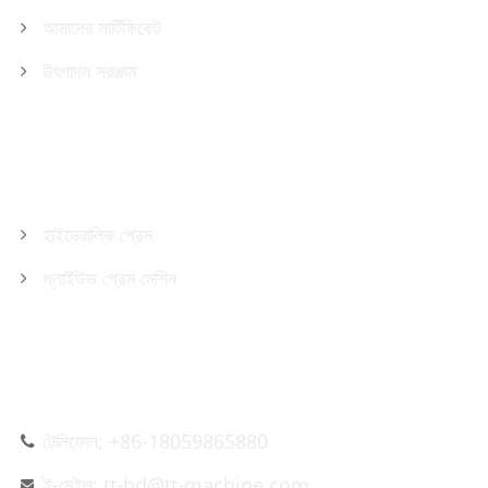
আমাদের সার্টিফিকেট
উৎপাদন সরঞ্জাম
পণ্য
হাইড্রোলিক প্রেস
প্লাইউড প্রেস মেশিন
আমাদের সাথে যোগাযোগ করুন
টেলিফোন: +86-18059865880
ই-মেইল: tt-bd@tt-machine.com