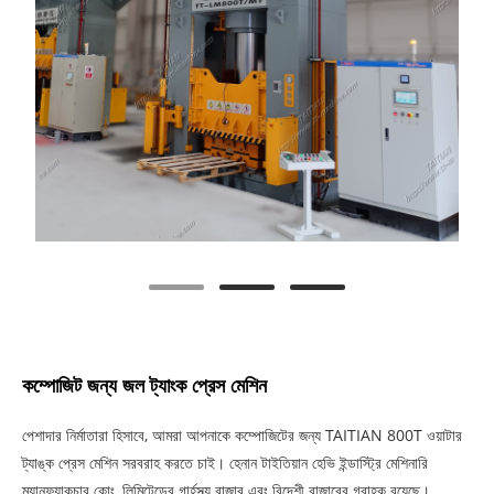
কম্পোজিট জন্য জল ট্যাংক প্রেস মেশিন
পেশাদার নির্মাতারা হিসাবে, আমরা আপনাকে কম্পোজিটের জন্য TAITIAN 800T ওয়াটার
ট্যাঙ্ক প্রেস মেশিন সরবরাহ করতে চাই। হেনান টাইতিয়ান হেভি ইন্ডাস্ট্রি মেশিনারি
ম্যানুফ্যাকচার কোং, লিমিটেডের গার্হস্থ্য বাজার এবং বিদেশী বাজারের গ্রাহক রয়েছে।