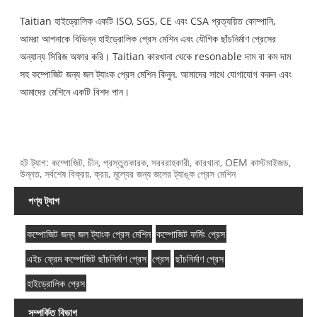
Taitian হাইড্রোলিক একটি ISO, SGS, CE এবং CSA প্রত্যয়িত কোম্পানি,
আমরা আপনাকে বিভিন্ন হাইড্রোলিক প্রেস মেশিন এবং যৌগিক ছাঁচনির্মাণ প্রেসের
অন্যান্য সিরিজ অফার করি। Taitian কারখানা থেকে resonable দাম বা কম দাম
সহ কম্পোজিট জন্য জল ট্যাংক প্রেস মেশিন কিনুন. আমাদের সাথে যোগাযোগ করুন এবং
আমাদের মেশিনে একটি বিশদ পান।
হট ট্যাগ: কম্পোজিট, চীন, প্রস্তুতকারক, সরবরাহকারী, কারখানা, OEM কাস্টমাইজড,
উন্নত, সর্বশেষ বিক্রয়, ক্রয়, মূল্যের জন্য জলের ট্যাঙ্ক প্রেস মেশিন
পণ্য ট্যাগ
কম্পোজিট জন্য জল ট্যাংক প্রেস মেশিন
কম্পোজিট ফর্মিং প্রেস
এইচ ফ্রেম কম্পোজিট ছাঁচনির্মাণ প্রেস
প্রেস
ছাঁচনির্মাণ প্রেস
হাইড্রোলিক প্রেস
সম্পর্কিত বিভাগ