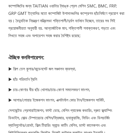
কম্পোজিটের জন্য TAITIAN ওয়াটার ট্যাঙ্ক প্রেস মেশিন SMC, BMC, FRP,
GRP GMT ইত্যাদির মতো কম্পোজিট উপাদানগুলির কম্প্রেশন ছাঁচনির্মাণে প্রয়োগ করা
হয়। বৈদ্যুতিক নিয়ন্ত্রণ মন্ত্রিসভা শক্তিশালী/দুর্বল বর্তমান বিচ্ছেদ, তারের সব সিই
প্রয়োজনীয়তা অনুযায়ী হয়. আন্তর্জাতিক মান, শক্তিশালী শনাক্তকরণ, পড়তে এবং
লিখতে সহজ এবং অপারেশন সহজ করার বৈশিষ্ট্য রয়েছে;
ঐচ্ছিক কনফিগারেশন:
▶ শিল্প তেল কুলার/কন্ডেনসেট জল সঞ্চালন ব্যবস্থা,
▶ ছাঁচ পরিবর্তন ট্রলি
▶ চার-কোণার ধীর ছাঁচ খোলার/চার-কোণা সমতলকরণ ফাংশন,
▶ আপার/লোয়ার ইজেকশন ফাংশন, এক্সটার্নাল কোর টান/ইজেকশন সার্কিট,
সেগমেন্টেড প্রেসারাইজেশন, ফাস্ট ডোর, মেশিন প্যাকেজ কভারিং, দ্রুত ক্ল্যাম্পিং
ডিভাইস, মোল্ড টেম্পারেচার মেশিন/ফ্রিজার, ভ্যাকুয়ামিং, ফিডিং এবং ডিসচার্জিং
ম্যানিপুলেটর/রোবট, ফিল্ম টিয়ারিং অ্যান্ড কাটিং মেশিন, ডাস্ট কালেকশন এবং
পিউরিফিকেশন প্রসেসিং সিস্টেম, রিমোট কন্ট্রোল ক্লাউড ফাংশন ইত্যাদি।