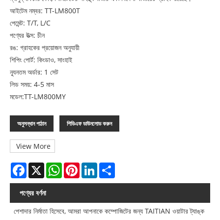
আইটেম নম্বর: TT-LM800T
পেমেন্ট: T/T, L/C
পণ্যের উত্স: চীন
রঙ: গ্রাহকের প্রয়োজন অনুযায়ী
শিপিং পোর্ট: কিংডাও, সাংহাই
ন্যূনতম অর্ডার: 1 সেট
লিড সময়: 4-5 মাস
মডেল:TT-LM800MY
অনুসন্ধান পাঠান
পিডিএফ ডাউনলোড করুন
View More
Facebook
X
WhatsApp
Pinterest
LinkedIn
Share
পণ্যের বর্ণনা
পেশাদার নির্মাতা হিসেবে, আমরা আপনাকে কম্পোজিটের জন্য TAITIAN ওয়াটার ট্যাঙ্ক