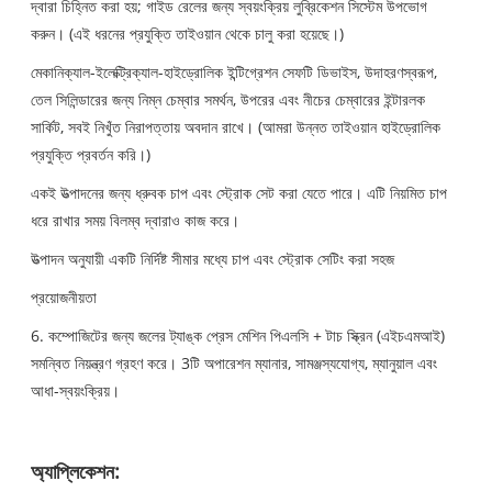
দ্বারা চিহ্নিত করা হয়; গাইড রেলের জন্য স্বয়ংক্রিয় লুব্রিকেশন সিস্টেম উপভোগ
করুন। (এই ধরনের প্রযুক্তি তাইওয়ান থেকে চালু করা হয়েছে।)
মেকানিক্যাল-ইলেক্ট্রিক্যাল-হাইড্রোলিক ইন্টিগ্রেশন সেফটি ডিভাইস, উদাহরণস্বরূপ,
তেল সিলিন্ডারের জন্য নিম্ন চেম্বার সমর্থন, উপরের এবং নীচের চেম্বারের ইন্টারলক
সার্কিট, সবই নিখুঁত নিরাপত্তায় অবদান রাখে। (আমরা উন্নত তাইওয়ান হাইড্রোলিক
প্রযুক্তি প্রবর্তন করি।)
একই উত্পাদনের জন্য ধ্রুবক চাপ এবং স্ট্রোক সেট করা যেতে পারে। এটি নিয়মিত চাপ
ধরে রাখার সময় বিলম্ব দ্বারাও কাজ করে।
উত্পাদন অনুযায়ী একটি নির্দিষ্ট সীমার মধ্যে চাপ এবং স্ট্রোক সেটিং করা সহজ
প্রয়োজনীয়তা
6. কম্পোজিটের জন্য জলের ট্যাঙ্ক প্রেস মেশিন পিএলসি + টাচ স্ক্রিন (এইচএমআই)
সমন্বিত নিয়ন্ত্রণ গ্রহণ করে। 3টি অপারেশন ম্যানার, সামঞ্জস্যযোগ্য, ম্যানুয়াল এবং
আধা-স্বয়ংক্রিয়।
অ্যাপ্লিকেশন: