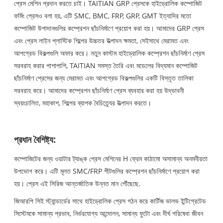
প্রেস মেশিন প্রদান করতে চাই। TAITIAN GRP প্রেসকে হাইড্রোলিক কম্পোজিট
ফর্মিং প্রেসও বলা হয়, এটি SMC, BMC, FRP, GRP, GMT ইত্যাদির মতো
কম্পোজিট উপাদানগুলির কম্প্রেশন ছাঁচনির্মাণে প্রয়োগ করা হয়। আমাদের GRP প্রেস
এবং প্রেস লাইন প্লাস্টিক শিল্পের উচ্চতর উত্পাদন ক্ষমতা, সেইসাথে মেরামত এবং
আপগ্রেড বিকল্পগুলি অফার করে। নতুন কাস্টম হাইড্রোলিক কম্প্রেশন ছাঁচনির্মাণ প্রেস
সরবরাহ করার পাশাপাশি, TAITIAN সমস্ত তৈরি এবং মডেলের বিদ্যমান কম্পোজিট
ছাঁচনির্মাণ প্রেসের জন্য মেরামত এবং আপগ্রেড বিকল্পগুলির একটি বিস্তৃত তালিকা
সরবরাহ করে। আমাদের কম্প্রেশন ছাঁচনির্মাণ প্রেস ব্যবহার করা হয় উদ্ভাবনী
স্বয়ংচালিত, মহাকাশ, শিল্পের ব্যাপক বৈচিত্র্যের উত্পাদন করতে।
প্রধান বৈশিষ্ট্য:
কম্পোজিটের জন্য ওয়াটার ট্যাঙ্ক প্রেস মেশিনের H ফ্রেম কাঠামো অসামান্য অনমনীয়তা
উপভোগ করে। এটি মূলত SMC/FRP শীটগুলির কম্প্রেশন ছাঁচনির্মাণে প্রয়োগ করা
হয়। প্রেস এই সিরিজ আন্তর্জাতিক উন্নত মান পৌঁছেছে.
জিআরপি সিই স্ট্যান্ডার্ডের সাথে হাইড্রোলিক প্রেস গঠন করে কার্টিজ ভালভ ইন্টিগ্রেটেড
সিস্টেমকে সামান্য প্রভাব, নির্ভরযোগ্য আন্দোলন, সামান্য ফুটো এবং দীর্ঘ পরিষেবা জীবন