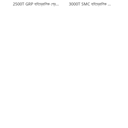
2500T GRP হাইড্রোলিক প্রেস মেশিন গঠন
3000T SMC হাইড্রোলিক প্রেস গঠন করে