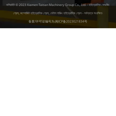
কপিরাইট © 2023 Xiamen Taitian Machinery Group Co., Ltd. - হাইড্রোলিক ফোরজিং
প্রেস, কম্পোজিট হাইড্রোলিক প্রেস, মেটাল পাঞ্চিং হাইড্রোলিক প্রেস - সর্বস্বত্ব সংরক্ষিত৷
备案/许可证编号为:
闽ICP备2023021834号