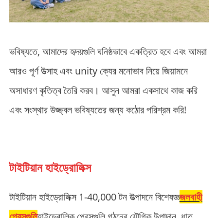
ভবিষ্যতে, আমাদের হৃদয়গুলি ঘনিষ্ঠভাবে একত্রিত হবে এবং আমরা
আরও পূর্ণ উত্সাহ এবং unity ক্যের মনোভাব নিয়ে জিয়ামনে
অসাধারণ কৃতিত্ব তৈরি করব। আসুন আমরা একসাথে কাজ করি
এবং সংস্থার উজ্জ্বল ভবিষ্যতের জন্য কঠোর পরিশ্রম করি!
টাইটিয়ান হাইড্রোলিক্স
টাইটিয়ান হাইড্রোলিক্স 1-40,000 টন উত্পাদনে বিশেষজ্ঞ
জলবাহী
প্রেসগুলি
হাইড্রোলিক প্রেসগুলি গঠনের যৌগিক উপাদান, ধাতু