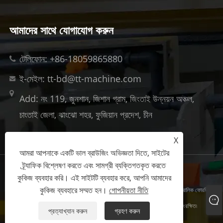
আমাদের সাথে যোগাযোগ করুন
টেলিফোন: +86-18059865880
ই-মেইল: tt-bd@tt-machine.com
Add: নং 119, জুনশান, জিশান গ্রাম, জিংতাই উন্নয়ন অঞ্চল,
চাংতাই ​​জেলা, ঝাংঝো শহর, ফুজিয়ান প্রদেশ, চীন
X
আমরা আপনাকে একটি ভাল ব্রাউজিং অভিজ্ঞতা দিতে, সাইটের
ট্র্যাফিক বিশ্লেষণ করতে এবং সামগ্রী ব্যক্তিগতকৃত করতে
Links
Sitemap
RSS
XML
গোপনীয়তা নীতি
কুকিজ ব্যবহার করি। এই সাইটটি ব্যবহার করে, আপনি আমাদের
কুকিজ ব্যবহারে সম্মত হন।
গোপনীয়তা নীতি
কপিরাইট © 2023 Xiamen Taitian Machinery Group Co., Ltd. - হাইড্রোলিক ফোরজিং
প্রেস, কম্পোজিট হাইড্রোলিক প্রেস, মেটাল পাঞ্চিং হাইড্রোলিক প্রেস - সর্বস্বত্ব সংরক্ষিত৷
প্রত্যাখ্যান করুন
গ্রহণ করুন
备案/许可证编号为:
闽ICP备2023021834号