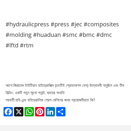
#hydraulicpress #press #jec #composites
#molding #huaduan #smc #bmc #dmc
#lftd #rtm
আগে:
জিয়ামেন টাইটিয়ান হাইড্রোলিক্স (চাংটিই প্রোডাকশন বেস) উদ্বোধনী অনুষ্ঠান এবং টিম
বিল্ডিং: একটি নতুন সূচনা পয়েন্ট, হৃদয়ের সংহতি
পরবর্তী:
হাই-এন্ড হাইড্রোলিক প্রেস মেশিনের জন্য প্রয়োজনীয়তা কি?
Facebook
X
WhatsApp
Pinterest
LinkedIn
Share