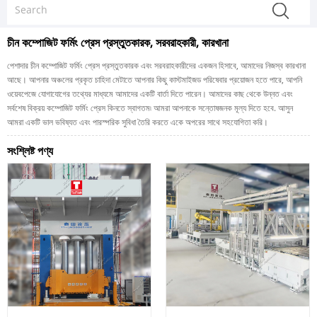
চীন কম্পোজিট ফর্মিং প্রেস প্রস্তুতকারক, সরবরাহকারী, কারখানা
পেশাদার চীন কম্পোজিট ফর্মিং প্রেস প্রস্তুতকারক এবং সরবরাহকারীদের একজন হিসাবে, আমাদের নিজস্ব কারখানা
আছে। আপনার অঞ্চলের প্রকৃত চাহিদা মেটাতে আপনার কিছু কাস্টমাইজড পরিষেবার প্রয়োজন হতে পারে, আপনি
ওয়েবপেজে যোগাযোগের তথ্যের মাধ্যমে আমাদের একটি বার্তা দিতে পারেন। আমাদের কাছ থেকে উন্নত এবং
সর্বশেষ বিক্রয় কম্পোজিট ফর্মিং প্রেস কিনতে স্বাগতম৷ আমরা আপনাকে সন্তোষজনক মূল্য দিতে হবে. আসুন
আমরা একটি ভাল ভবিষ্যত এবং পারস্পরিক সুবিধা তৈরি করতে একে অপরের সাথে সহযোগিতা করি।
সংশ্লিষ্ট পণ্য