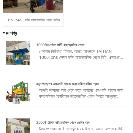
315T SMC ফর্মিং হাইড্রোলিক প্রেস মেশিন
গরম পণ্য
1000 টন মেটাল ফর্মিং হাইড্রোলিক প্রেস
পেশাদার নির্মাতারা হিসাবে, আমরা আপনাকে TAITIAN
1000Tons মেটাল ফর্মিং হাইড্রোলিক প্রেস হিটিং এক্সচেঞ্জার
প্যানেলের জন্য সরবরাহ করতে চাই। এবং এটি সবই শুরু হয়
ইঞ্জিনিয়ারিং দিয়ে আপনার সাথে একটি শক্তিশালী অংশীদারিত্ব।
আইটেম নম্বর: TT-LM10000T/LS
পেমেন্ট: T/T, L/C
নতুন প্রজন্মের এসএমসি গঠনের জন্য হাইড্রোলিক প্রেস
পণ্যের উত্স: চীন
আপনি আমাদের কাছ থেকে নতুন প্রজন্মের এসএমসি গঠনের জন্য
রঙ: গ্রাহকের প্রয়োজন অনুযায়ী
কাস্টমাইজড টাইতিয়ান হাইড্রোলিক প্রেস কিনতে আশ্বস্ত
শিপিং পোর্ট: কিংডাও, সাংহাই
থাকতে পারেন। পেশাদার দক্ষ এবং জ্ঞানসম্পন্ন কর্মশক্তি বজায়
ন্যূনতম অর্ডার: 1 সেট
রাখার উপর ফোকাস করে, ইঞ্জিনিয়ারিং থেকে প্রোডাকশন থেকে
লিড টাইম: প্রায় 4 মাস
প্রোজেক্ট ম্যানেজমেন্ট এবং পরিষেবা পর্যন্ত, Taitian আপনাকে
আপনার উৎপাদন লক্ষ্য পূরণ বা অতিক্রম করতে সক্ষম করতে
2500T GRP হাইড্রোলিক প্রেস মেশিন গঠন
এখানে রয়েছে।
চীনে পেশাদার নং 1 প্রস্তুতকারক হিসাবে, আমরা আপনাকে সিই
আইটেম নম্বর: TT-T7