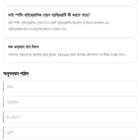
দিক থেকে। তাদের মধ্যে, চার-কলামের হাইড্রোলিক প্রেসগুলি সর্বাধিক ব্যবহৃত হয়, তারপরে একক-কলাম
হাইড্রোলিক প্রেস, গ্যান্ট্রি হাইড্রোলিক প্রেস এবং অনুভূমিক হাইড্রোলিক প্রেসগুলি।
ডাই স্পটিং হাইড্রোলিক প্রেস প্রক্রিয়াটি কী করতে পারে?
ডাই স্পটিং হাইড্রোলিক প্রেস হ'ল একটি হাইড্রোলিক ডিভাইস যা ছাঁচের অবস্থান এবং
প্রক্রিয়াজাতকরণের জন্য বিশেষভাবে ব্যবহৃত হয়।
শুভ ধন্যবাদ দান দিবস
আমাদের গ্রাহকদের আস্থার জন্য কৃতজ্ঞ. Taitian সর্বদা আপনার কৌশলগত অংশীদার হওয়ার পথে।
অনুসন্ধান পাঠান