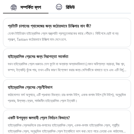
হাইড্রোলিক প্রেস সরবরাহ করতে চাই। হেনান টাইতিয়ান হেভি
লিড সময়: 4-5 মাস
সম্পর্কিত ব্লগ
রিভিউ
ইন্ডাস্ট্রি মেশিনারি ম্যানুফ্যাকচার কোং, লিমিটেডের গার্হস্থ্য বাজার
এবং বিদেশী বাজারের গ্রাহক রয়েছে।
আইটেম নম্বর: TT-LM2500T
প্রতিটি চালানের প্যাকেজের জন্য কঠোরভাবে চিকিত্সার মান কী?
পেমেন্ট: T/T, L/C
হেনান টাইতিয়ান হাইড্রোলিক প্রেস যন্ত্রপাতি প্রস্তুতকারকের কাছে পৌঁছান। নির্বিশেষে ছোট বা বড়
পণ্যের উত্স: চীন
প্রকল্প, Taitian কঠোরভাবে চিকিত্সা মান মেনে চলে.
রঙ: গ্রাহকের প্রয়োজন অনুযায়ী
শিপিং পোর্ট: জিয়ামেন
ন্যূনতম অর্ডার: 1 সেট
হাইড্রোলিক প্রেসের জন্য নিরাপত্তা সতর্কতা
লিড টাইম: 4 মাস
যখন হাইড্রোলিক প্রেস গুরুতর তেল ফুটো বা অন্যান্য অস্বাভাবিকতা (যেমন অবিশ্বস্ত নড়াচড়া, উচ্চ শব্দ,
কম্পন, ইত্যাদি) খুঁজে পায়, তখন এটির কারণ বিশ্লেষণ করার জন্য মেশিনটিকে থামাতে হবে এবং এটি নির্মূল
করার চেষ্টা করতে হবে। অসুস্থ অবস্থায় উৎপাদনে যাওয়ার অনুমতি নেই:
হাইড্রোলিক প্রেসের শ্রেণীবিভাগ
কাঠামোগত ফর্ম অনুসারে, এটি প্রধানত বিভক্ত: চার-কলাম টাইপ, একক-কলাম টাইপ (সি টাইপ), অনুভূমিক
প্রকার, উল্লম্ব ফ্রেম, সার্বজনীন হাইড্রোলিক প্রেস ইত্যাদি।
একটি উপযুক্ত জলবাহী প্রেস নির্বাচন কিভাবে?
হাইড্রোলিক প্রেসগুলিকে চার-কলামের হাইড্রোলিক প্রেস, একক-কলাম হাইড্রোলিক প্রেস, গ্যান্ট্রি
হাইড্রোলিক প্রেস, অনুভূমিক হাইড্রোলিক প্রেস ইত্যাদিতে ভাগ করা যেতে পারে চেহারা এবং কাঠামোর