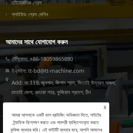
হাইড্রোলিক প্রেস
প্লাইউড প্রেস মেশিন
আমাদের সাথে যোগাযোগ করুন
টেলিফোন: +86-18059865880
ই-মেইল: tt-bd@tt-machine.com
Add: নং 119, জুনশান, জিশান গ্রাম, জিংতাই উন্নয়ন অঞ্চল,
চাংতাই ​​জেলা, ঝাংঝো শহর, ফুজিয়ান প্রদেশ, চীন
X
আমরা আপনাকে একটি ভাল ব্রাউজিং অভিজ্ঞতা দিতে, সাইটের
ট্র্যাফিক বিশ্লেষণ করতে এবং সামগ্রী ব্যক্তিগতকৃত করতে
Links
Sitemap
RSS
XML
গোপনীয়তা নীতি
কুকিজ ব্যবহার করি। এই সাইটটি ব্যবহার করে, আপনি আমাদের